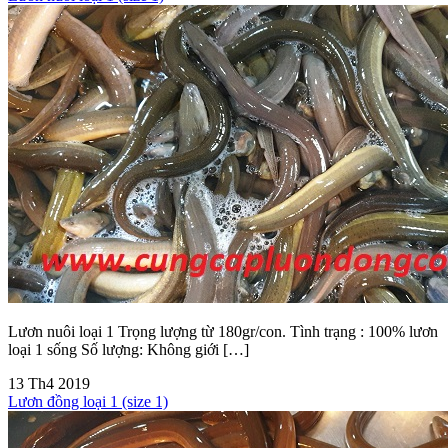
Lươn nuôi loại 1 Trọng lượng từ 180gr/con. Tình trạng : 100% lươn
loại 1 sống Số lượng: Không giới […]
13
Th4
2019
Lươn đồng loại 1 (size 1)