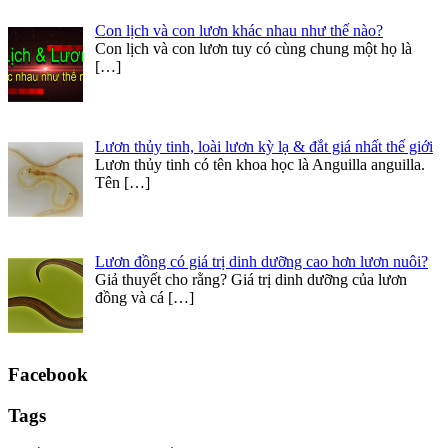
Con lịch và con lươn khác nhau như thế nào?
Con lịch và con lươn tuy có cùng chung một họ là
[…]
Lươn thủy tinh, loài lươn kỳ lạ & đắt giá nhất thế giới
Lươn thủy tinh có tên khoa học là Anguilla anguilla.
Tên
[…]
Lươn đồng có giá trị dinh dưỡng cao hơn lươn nuôi?
Giả thuyết cho rằng? Giá trị dinh dưỡng của lươn
đồng và cá
[…]
Facebook
Tags