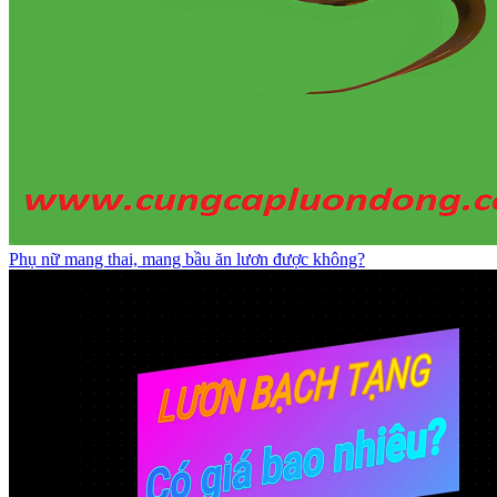
Phụ nữ mang thai, mang bầu ăn lươn được không?