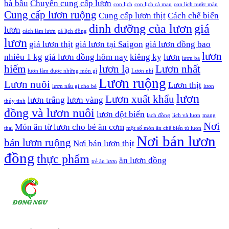
bà bầu
Chuyên cung cấp lươn
con lịch
con lịch cà mau
con lịch nước mặn
Cung cấp lươn ruộng
Cung cấp lươn thịt
Cách chế biến
dinh dưỡng của lươn
giá
lươn
cách làm lươn
cá lịch đồng
lươn
giá lươn thịt
giá lươn tại Saigon
giá lươn đồng bao
lươn
nhiêu 1 kg
giá lươn đồng hôm nay
kiêng kỵ
lươn
lươn ba
hiếm
lươn lạ
Lươn nhất
lươn làm được những món gì
Lươn nhì
Lươn ruộng
Lươn nuôi
Lươn thịt
lươn nấu gì cho bé
lươn
lươn
Lươn xuất khẩu
lươn trắng
lươn vàng
thủy tinh
đồng và lươn nuôi
lươn đột biến
lạch đồng
lịch và lươn
mang
Nơi
Món ăn từ lươn cho bé ăn cơm
thai
một số món ăn chế biến từ lươn
Nơi bán lươn
bán lươn ruộng
Nơi bán lươn thịt
đồng
thực phẩm
ăn lươn đồng
trẻ ăn lươn